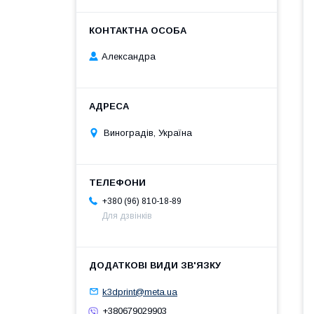
Александра
Виноградів, Україна
+380 (96) 810-18-89
Для дзвінків
k3dprint@meta.ua
+380679029903