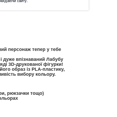
окидаючи сайту.
ий персонаж тепер у тебе
 і дуже впізнаваний Лабубу
яді 3D-друкованої фігурки!
ого образ із PLA-пластику,
ливість вибору кольору.
ри, рюкзачки тощо)
ольорах