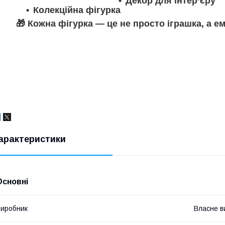
Декор для інтер’єру
Колекційна фігурка
🎁 Кожна фігурка — це не просто іграшка, а е
арактеристики
Основні
иробник
Власне в