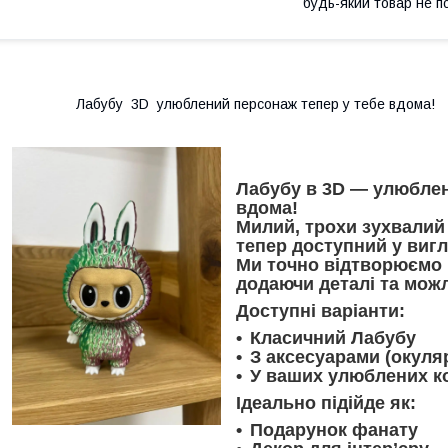
будь-який товар не п
Лабубу 3D улюблений персонаж тепер у тебе вдома!
Лабубу в 3D — улюблен
вдома!
Милий, трохи зухвалий
тепер доступний у вигл
Ми точно відтворюємо й
додаючи деталі та мож
Доступні варіанти:
Класичний Лабубу
З аксесуарами (окуля
У ваших улюблених к
Ідеально підійде як:
Подарунок фанату