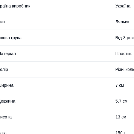
раїна виробник
Україна
ип
Лялька
ікова група
Від 3 рок
атеріал
Пластик
олір
Різні кол
Ширина
7 см
Довжина
5.7 см
исота
13 см
ага
150 г