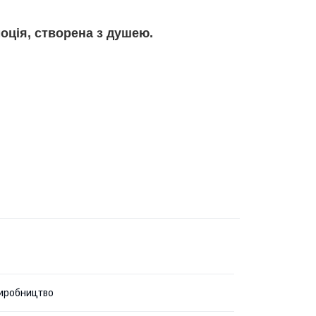
моція, створена з душею.
иробництво