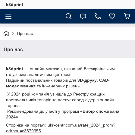
k3dprint
Про нас
Про нас
k3dprint
— онлайн-магазин, визнаний Всеукраїнським
галузевим аналітичним центром.
Надійний постачальник товарів для
3D-друку
,
CAD-
моделювання
та інженерних рішень.
У 2024 році компанія увійшла до Реєстру кращих
постачальників товарів та послуг серед лідерів онлайн-
торгівлі.
Рекомендована до участі у програмі
«Вибір споживача
2024»
Сторінка на порталі:
ukr-centr.com.ua/rate_2024_prom?
edrpou=c3879355