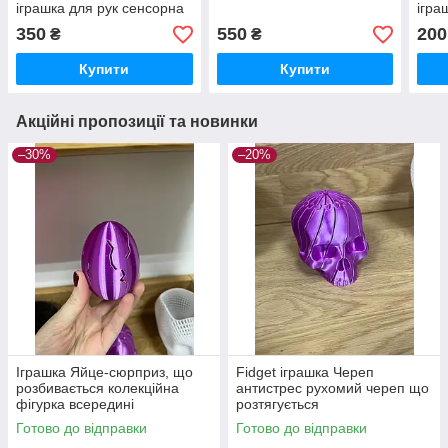
іграшка для рук сенсорна
ігра
кишенькова іграшка
350
550
200
₴
₴
подарунок дітям і
дорослим
Купити
Купити
Акційні пропозиції та новинки
–30%
–20%
Іграшка Яйце-сюрприз, що
Fidget іграшка Череп
розбивається колекційна
антистрес рухомий череп що
фігурка всередині
розтягується
Готово до відправки
Готово до відправки