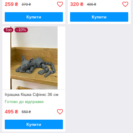
259
320
₴
₴
370 ₴
400 ₴
Купити
Купити
Топ
–10%
Іграшка Кішка Сфінкс 36 см
Готово до відправки
495
₴
550 ₴
Купити