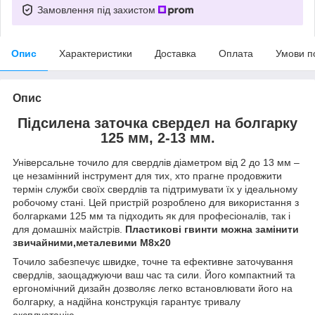
Замовлення під захистом
Опис
Характеристики
Доставка
Оплата
Умови п
Опис
Підсилена заточка свердел на болгарку
125 мм, 2-13 мм.
Універсальне точило для свердлів діаметром від 2 до 13 мм –
це незамінний інструмент для тих, хто прагне продовжити
термін служби своїх свердлів та підтримувати їх у ідеальному
робочому стані.
Цей пристрій розроблено для використання з
болгарками 125 мм та підходить як для професіоналів, так і
для домашніх майстрів.
Пластикові гвинти можна замінити
звичайними,металевими М8х20
Точило забезпечує швидке, точне та ефективне заточування
свердлів, заощаджуючи ваш час та сили.
Його компактний та
ергономічний дизайн дозволяє легко встановлювати його на
болгарку, а надійна конструкція гарантує тривалу