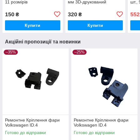
11 розмірів
мм 3D-друкований
шт.,
адаптер для свердел 2–13
мм, 
мм
150
320
552
₴
₴
Купити
Купити
Акційні пропозиції та новинки
–35%
–25%
Ремонтне Кріплення фари
Ремонтне Кріплення фари
Volkswagen ID.4
Volkswagen ID.4
Готово до відправки
Готово до відправки