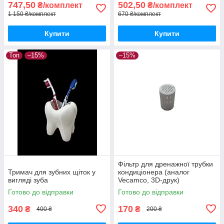
747,50
502,50
₴/комплект
₴/комплект
1 150 ₴/комплект
670 ₴/комплект
Купити
Купити
Топ
–15%
–15%
Фільтр для дренажної трубки
Тримач для зубних щіток у
кондиціонера (аналог
вигляді зуба
Vecamco, 3D-друк)
Готово до відправки
Готово до відправки
340
170
₴
₴
400 ₴
200 ₴