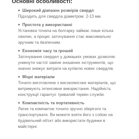
Основні особливості:
Широкий діапазон розмірів свердл
Підходить для свердла діаметром: 2-13 мм.
Простота у використанні
Установка точила на болгарку займає лише кілька
хвилин, а процес заточування стає максимально
зручним та безпечним.
Економія часу та грошей
Заточування свердел у домашніх умовах дозволяє
уникнути частої заміни зношених інструментів, що
значно знижує витрати на купівлю нових свердлів.
Міцні матеріали
Точило виготовлене з високоякісних матеріалів, що
витримують інтенсивне використання.
Надійність
конструкції гарантує тривалий термін служби.
Компактність та портативність
Легке та компактне точило зручно зберігати та
транспортувати.
Ви можете взяти його з собою на
будівельний об'єкт або використати будинки в
майстерні.