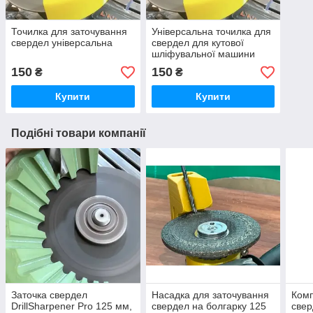
Точилка для заточування
Універсальна точилка для
свердел універсальна
свердел для кутової
шліфувальної машини
150
150
₴
₴
Купити
Купити
Подібні товари компанії
Заточка свердел
Насадка для заточування
Комп
DrillSharpener Pro 125 мм,
свердел на болгарку 125
свер