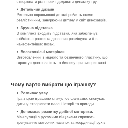
створювати різні пози і додавати динаміку гру.
Детальний дизайн
Ретельно опрацьовані деталі роблять скелет
реалістичним, занурюючи дитину у світ динозаврів.
Зручна підставка
В комплект входить підставка, яка забезпечує
стійкість іграшки та дозволяє розміщувати її в
найефектніших позах.
Високоякісні матеріали
Виготовлений із міцного та безпечного пластику, що
гарантує довговічність та безпеку при використанні.
Чому варто вибрати цю іграшку?
Розвиває уяву
Гра з цією іграшкою стимулює фантазію, спонукає
дитину створювати власні історії та пригоди.
Допомагає розвитку дрібної моторики.
Маніпуляції з рухомими кінцівками сприяють
тренуванню моторних навичок та координації рухів.