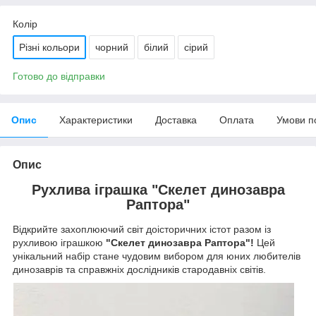
Колір
Різні кольори
чорний
білий
сірий
Готово до відправки
Опис
Характеристики
Доставка
Оплата
Умови п
Опис
Рухлива іграшка "Скелет динозавра
Раптора"
Відкрийте захоплюючий світ доісторичних істот разом із
рухливою іграшкою
"Скелет динозавра Раптора"!
Цей
унікальний набір стане чудовим вибором для юних любителів
динозаврів та справжніх дослідників стародавніх світів.