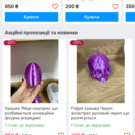
850
200
350
₴
₴
Купити
Купити
Акційні пропозиції та новинки
–30%
–20%
Іграшка Яйце-сюрприз, що
Fidget іграшка Череп
розбивається колекційна
антистрес рухомий череп що
фігурка всередині
розтягується
Готово до відправки
Готово до відправки