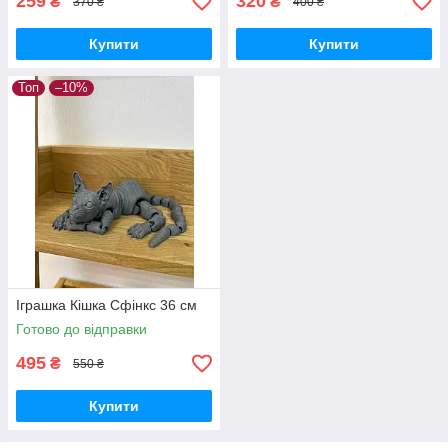
259
320
₴
₴
370 ₴
400 ₴
Купити
Купити
Топ
–10%
Іграшка Кішка Сфінкс 36 см
Готово до відправки
495
₴
550 ₴
Купити