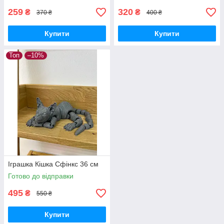
259
320
₴
₴
370 ₴
400 ₴
Купити
Купити
Топ
–10%
Іграшка Кішка Сфінкс 36 см
Готово до відправки
495
₴
550 ₴
Купити