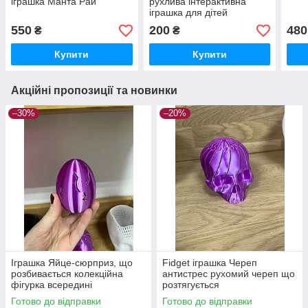
іграшка Манта Рай
рухлива інтерактивна
іграшка для дітей
550
200
480
₴
₴
Купити
Купити
Акційні пропозиції та новинки
–30%
–20%
Іграшка Яйце-сюрприз, що
Fidget іграшка Череп
розбивається колекційна
антистрес рухомий череп що
фігурка всередині
розтягується
Готово до відправки
Готово до відправки