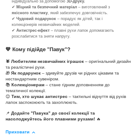
індивідуально за допомогою
3D-друку.
✔
Міцний та безпечний матеріал
– виготовлений з
якісного пластику
, який забезпечує довговічність.
✔
Чудовий подарунок
– порадує як дітей, так і
колекціонерів незвичайних моделей.
✔
Антистрес-ефект
– плавні рухи лапок допомагають
розслабитися та зняти напругу.
💙
Кому підійде "Павук"?
🕷️
Любителям незвичайних іграшок
– оригінальний дизайн
та реалістичні рухи.
🎁
Як подарунок
– здивуйте друзів чи рідних цікавим та
нестандартним сувеніром.
📚
Колекціонерам
– стане гідним доповненням до
тематичної колекції.
😌
Тим, хто шукає антистрес
– тактильні відчуття від рухів
лапок заспокоюють та захоплюють.
📌
Додайте "Павука" до своєї колекції та
насолоджуйтесь його плавними рухами!
🔥
Приховати