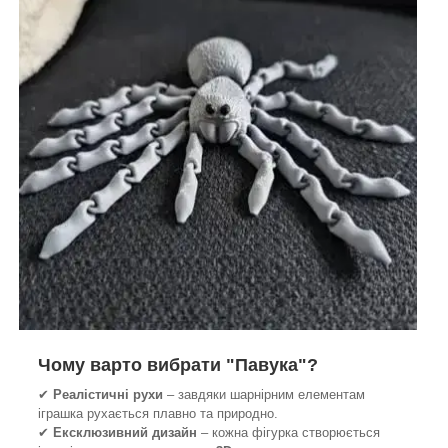
Чому варто вибрати "Павука"?
✔
Реалістичні рухи
– завдяки шарнірним елементам
іграшка рухається плавно та природно.
✔
Ексклюзивний дизайн
– кожна фігурка створюється