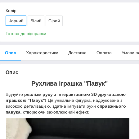
Колір
Чорний
Білий
Сірий
Готово до відправки
Опис
Характеристики
Доставка
Оплата
Умови п
Опис
Рухлива іграшка "Павук"
Відчуйте
реалізм руху з інтерактивною 3D-друкованою
іграшкою "Павук"!
Ця унікальна фігурка, надрукована з
високою деталізацією, здатна імітувати рухи
справжнього
павука
, створюючи захоплюючий ефект.