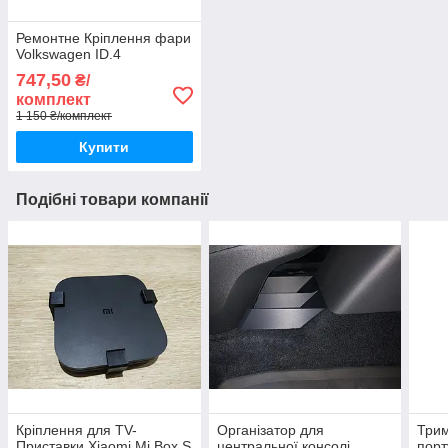
Ремонтне Кріплення фари
Volkswagen ID.4
747,50
₴/
комплект
1 150 ₴/комплект
Купити
Подібні товари компанії
Кріплення для TV-
Організатор для
Трим
Приставки Xiaomi Mi Box S
центральної консолі
порт