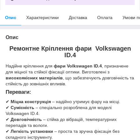
Опис
Характеристики
Доставка
Оплата
Умови п
Опис
Ремонтне Кріплення фари Volkswagen
ID.4
Надійне кріплення для
фари Volkswagen ID.4
, призначене
для міцної та стійкої фіксації оптики.
Виготовлені з
високоякісних матеріалів
, що забезпечують довговічність та
стійкість до зовнішніх впливів.
Переваги:
✔
Міцна конструкція
– надійно утримує фару на місці.
✔
Сумісність
– спеціально розроблена для моделі
Volkswagen ID.4.
✔
Довговічність
–
стійка до вібрацій, температурних
перепадів та вологи.
✔
Легкість установки
–
проста та зручна фіксація без
складного інструменту.