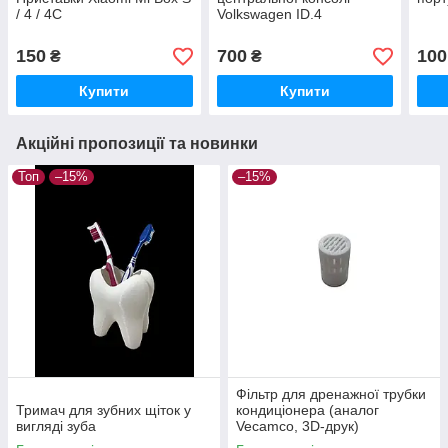
/ 4 / 4C
Volkswagen ID.4
150
700
100
₴
₴
Купити
Купити
Акційні пропозиції та новинки
Топ
–15%
–15%
Фільтр для дренажної трубки
Тримач для зубних щіток у
кондиціонера (аналог
вигляді зуба
Vecamco, 3D-друк)