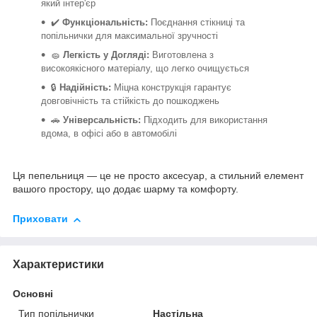
який інтер'єр
✔️
Функціональність:
Поєднання стікниці та
попільнички для максимальної зручності
🧽
Легкість у Догляді:
Виготовлена з
високоякісного матеріалу, що легко очищується
🔒
Надійність:
Міцна конструкція гарантує
довговічність та стійкість до пошкоджень
🚗
Універсальність:
Підходить для використання
вдома, в офісі або в автомобілі
Ця пепельниця — це не просто аксесуар, а стильний елемент
вашого простору, що додає шарму та комфорту.
Приховати
Характеристики
Основні
Тип попільнички
Настільна