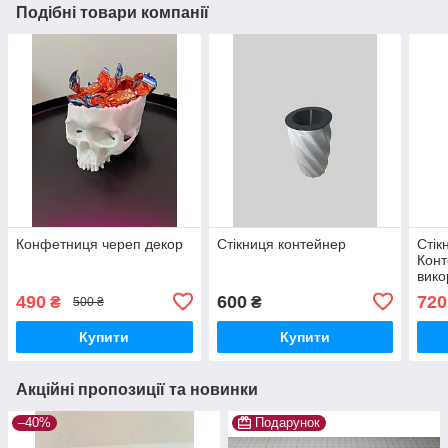
Подібні товари компанії
Конфетниця череп декор
Стікниця контейнер
Стік
Конт
вико
490
600
720
₴
₴
500 ₴
Купити
Купити
Акційні пропозиції та новинки
–40%
Подарунок