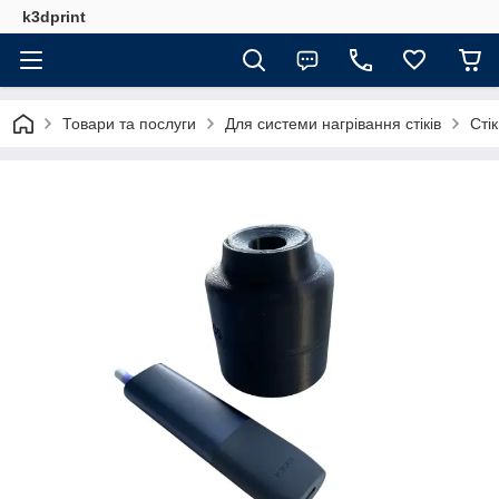
k3dprint
Товари та послуги
Для системи нагрівання стіків
Сті