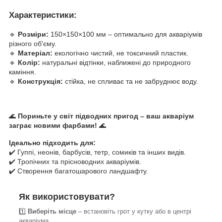
Характеристики:
🔹
Розміри:
150×150×100 мм – оптимально для акваріумів
різного об'єму.
🔹
Матеріал:
екологічно чистий, не токсичний пластик.
🔹
Колір:
натуральні відтінки, наближені до природного
каміння.
🔹
Конструкція:
стійка, не спливає та не забруднює воду.
🌊
Пориньте у світ підводних пригод – ваш акваріум
заграє новими фарбами!
🌊
Ідеально підходить для:
✔️
Гуппі, неонів, барбусів, тетр, сомиків та інших видів.
✔️
Тропічних та прісноводних акваріумів.
✔️
Створення багатошарового ландшафту.
Як використовувати?
1️⃣
Виберіть місце
– встановіть грот у кутку або в центрі
акваріума.