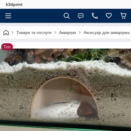
k3dprint
Товари та послуги
Акваріум
Аксесуар для акваріума.
Топ