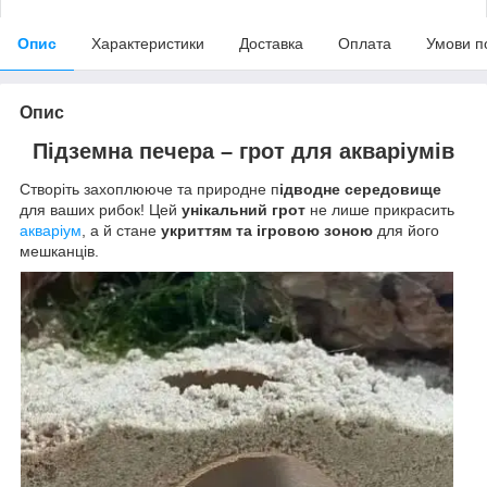
Опис
Характеристики
Доставка
Оплата
Умови п
Опис
Підземна печера – грот для акваріумів
Створіть захоплююче та природне п
ідводне середовище
для ваших рибок!
Цей
унікальний грот
не лише прикрасить
акваріум
, а й стане
укриттям та ігровою зоною
для його
мешканців.