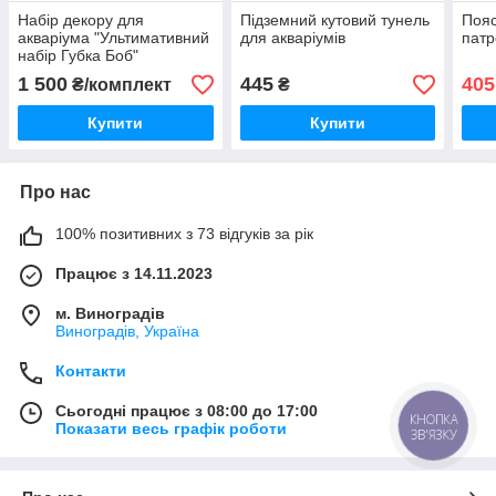
Набір декору для
Підземний кутовий тунель
Пояс
акваріума "Ультимативний
для акваріумів
патр
набір Губка Боб"
1 500
445
405
₴/комплект
₴
Купити
Купити
Про нас
100% позитивних з 73 відгуків за рік
Працює з 14.11.2023
м. Виноградів
Виноградів, Україна
Контакти
Сьогодні працює з 08:00 до 17:00
КНОПКА
Показати весь графік роботи
ЗВ'ЯЗКУ