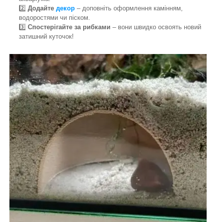
2️⃣
Додайте
декор
– доповніть оформлення камінням,
водоростями чи піском.
3️⃣
Спостерігайте за рибками
– вони швидко освоять новий
затишний куточок!