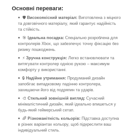
Основні переваги:
🛡️
Високоякісний матеріал:
Виготовлена ​​з міцного
та довговічного матеріалу, який гарантує надійність
та стійкість.
🎯
Ідеальна посадка:
Спеціально розроблена для
контролерів Xbox, що забезпечує точну фіксацію без
ризику пошкоджень.
⚡
Зручна конструкція:
Легко встановлювати та
витягувати контролер однією рукою – максимум
комфорту у використанні.
🔒
Надійне утримання:
Продуманий дизайн
запобігає випадковому падінню контролера,
захищаючи його від подряпин та ударів.
🎨
Стильний зовнішній вигляд:
Сучасний
мінімалістичний дизайн, який ідеально впишеться у
будь-який геймерський сетап.
🌈
Різноманітність кольорів:
Підставка доступна
в різних варіантах кольору, щоб підкреслити ваш
індивідуальний стиль.