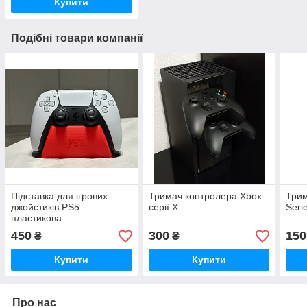
Купити
Подібні товари компанії
Підставка для ігрових
Тримач контролера Xbox
Трим
джойстиків PS5
серії X
Seri
пластикова
450
300
150
₴
₴
Купити
Купити
Про нас